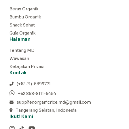
Beras Organik
Bumbu Organik
Snack Sehat
Gula Organik
Halaman
Tentang MD
Wawasan
Kebijakan Privasi
Kontak
(+62 21)-5399721
+62 858-8111-5454
supplier.organicrice.md@gmail.com
Tangerang Selatan, Indonesia
Ikuti Kami
Instagram
TikTok
YouTube