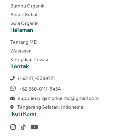
Bumbu Organik
Snack Sehat
Gula Organik
Halaman
Tentang MD
Wawasan
Kebijakan Privasi
Kontak
(+62 21)-5399721
+62 858-8111-5454
supplier.organicrice.md@gmail.com
Tangerang Selatan, Indonesia
Ikuti Kami
Instagram
TikTok
YouTube