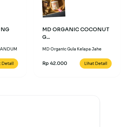
UNG
MD ORGANIC COCONUT
G...
GANDUM
MD Organic Gula Kelapa Jahe
Rp 42.000
t Detail
Lihat Detail