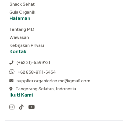
Snack Sehat
Gula Organik
Halaman
Tentang MD
Wawasan
Kebijakan Privasi
Kontak
(+62 21)-5399721
+62 858-8111-5454
supplier.organicrice.md@gmail.com
Tangerang Selatan, Indonesia
Ikuti Kami
Instagram
TikTok
YouTube