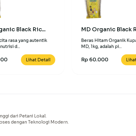
anic Black Ric...
MD Organic Black Ri
ita rasa yang autentik
Beras Hitam Organik Kupa
utrisi d...
MD, 1kg, adalah pi...
000
Rp 60.000
Lihat Detail
Liha
nggi dari Petani Lokal.
roses dengan Teknologi Modern.