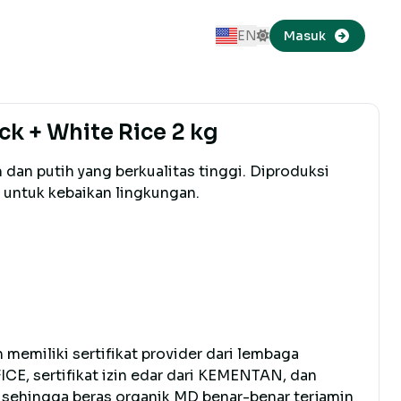
EN
Masuk
Switch to Dark Mode
Ganti ke Bahasa Indonesi
ck + White Rice 2 kg
m dan putih yang berkualitas tinggi. Diproduksi
 untuk kebaikan lingkungan.
memiliki sertifikat provider dari lembaga
FICE, sertifikat izin edar dari KEMENTAN, dan
UI sehingga beras organik MD benar-benar terjamin