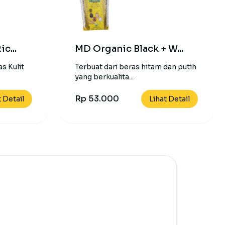
c...
MD Organic Black + W...
s Kulit
Terbuat dari beras hitam dan putih
yang berkualita...
Rp 53.000
t Detail
Lihat Detail