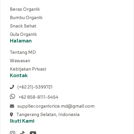
Beras Organik
Bumbu Organik
Snack Sehat
Gula Organik
Halaman
Tentang MD
Wawasan
Kebijakan Privasi
Kontak
(+62 21)-5399721
+62 858-8111-5454
supplier.organicrice.md@gmail.com
Tangerang Selatan, Indonesia
Ikuti Kami
Instagram
TikTok
YouTube